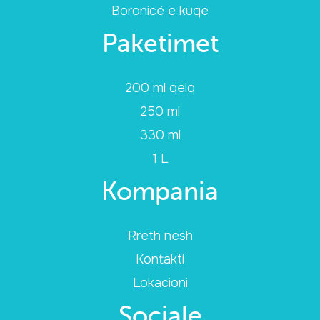
Boronicë e kuqe
Paketimet
200 ml qelq
250 ml
330 ml
1 L
Kompania
Rreth nesh
Kontakti
Lokacioni
Sociale